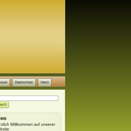
essum
Datenschutz
Intern
ews
rzlich Willkommen auf unserer
bsite