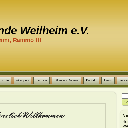
nde Weilheim e.V.
mi, Rammo !!!
hichte
Gruppen
Termine
Bilder und Videos
Kontakt
News
Impr
N
He
We