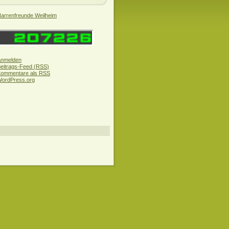
arrenfreunde Weilheim
nmelden
eitrags-Feed (
RSS
)
ommentare als
RSS
ordPress.org